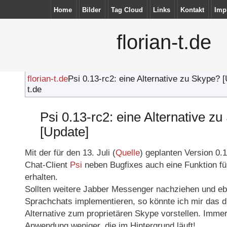
Home
Bilder
Tag Cloud
Links
Kontakt
Imp
florian-t.de
florian-t.de
Psi 0.13-rc2: eine Alternative zu Skype? [U
t.de
Psi 0.13-rc2: eine Alternative z
[Update]
Mit der für den 13. Juli (
Quelle
) geplanten Version 0.1
Chat-Client
Psi
neben Bugfixes auch eine Funktion f
erhalten.
Sollten weitere Jabber Messenger nachziehen und eb
Sprachchats implementieren, so könnte ich mir das d
Alternative zum proprietären Skype vorstellen. Immer
Anwendung weniger, die im Hintergrund läuft!