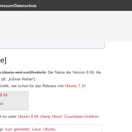
ressum/Datenschutz
e]
 Ubuntu wird veröffentlicht.
Der Name der Version 8.04, die
(dt. „kühner Reiher“).
rafik, wie schon für das Release von
Ubuntu 7.10
:
.04
t es unter
Ubuntu 8.04 „Hardy Heron“ Countdown-Grafiken
.
gs:
kurz gemeldet
,
Linux
,
Ubuntu