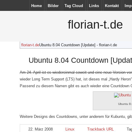
Home
Bilder
Tag Cloud
Links
Kontakt
Imp
florian-t.de
florian-t.de
Ubuntu 8.04 Countdown [Update] - florian-t.de
Ubuntu 8.04 Countdown [Updat
Am 24. April ist es wiedereinmal soweit und eine neue Version von
wieder Long Term Support (LTS) hat, ist dieses mal „Hardy Heron“ 
Passend zu diesem Namen gibt es auch wieder eine Countdown G
Ubuntu 8
Weitere Designs des Countdowns, unter anderem für Kubuntu, gib
22. März 2008
Linux
Trackback URL
Ta