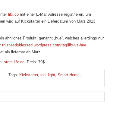
unter
lifx.co
mit einer E-Mail Adresse registrieren, um
pen wird auf Kickstarter ein Lieferdatum von März 2013
in ähnliches Produkt, genannt „hue“, welches allerdings nur
er
thisnestisblessed.wordpress.com/tag/lifx-vs-hue
et als lieferbar ab März.
en:
store.lifx.co
. Preis: 79$
Tags:
Kickstarter
,
led
,
light
,
Smart Home
,